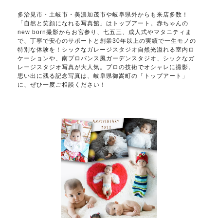
多治見市・土岐市・美濃加茂市や岐阜県外からも来店多数！
「自然と笑顔になれる写真館」はトップアート。赤ちゃんの
new born撮影からお宮参り、七五三、成人式やマタニティま
で、丁寧で安心のサポートと創業30年以上の実績で一生モノの
特別な体験を！シックなガレージスタジオ自然光溢れる室内ロ
ケーションや、南プロバンス風ガーデンスタジオ、シックなガ
レージスタジオ写真が大人気。プロの技術でオシャレに撮影。
思い出に残る記念写真は、岐阜県御嵩町の「トップアート」
に、ぜひ一度ご相談ください！