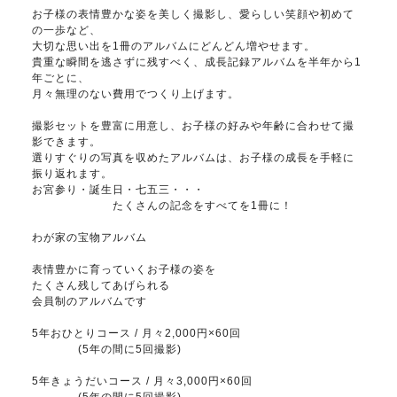
お子様の表情豊かな姿を美しく撮影し、愛らしい笑顔や初めて
の一歩など、
大切な思い出を1冊のアルバムにどんどん増やせます。
貴重な瞬間を逃さずに残すべく、成長記録アルバムを半年から1
年ごとに、
月々無理のない費用でつくり上げます。
撮影セットを豊富に用意し、お子様の好みや年齢に合わせて撮
影できます。
選りすぐりの写真を収めたアルバムは、お子様の成長を手軽に
振り返れます。
お宮参り・誕生日・七五三・・・
たくさんの記念をすべてを1冊に！
わが家の宝物アルバム
表情豊かに育っていくお子様の姿を
たくさん残してあげられる
会員制のアルバムです
5年おひとりコース / 月々2,000円×60回
(5年の間に5回撮影)
5年きょうだいコース / 月々3,000円×60回
(5年の間に5回撮影)