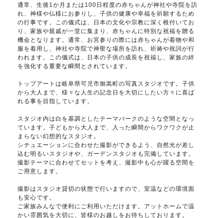
通常、生後1か月または100日程度の赤ちゃんが神社や寺院を訪
れ、神様や仏様にお参りし、子供の健康や幸福を祈願するため
の行事です。この儀式は、日本の文化や宗教に深く根付いてお
り、家族や親戚が一堂に集まり、赤ちゃんに特別な祝福を贈る
機会となります。通常、お宮参りの際には赤ちゃんが着物や和
服を着用し、神社や寺院で神聖な場所を訪れ、祈祷や祝詞が行
われます。この儀式は、日本の子供の成長を祝福し、家族の絆
を強化する重要な瞬間とされています。
トップアートは岐阜県可児市御嵩町の写真スタジオです。子供
から大人まで、様々な人生の記念日を大切にしたい方々に喜ば
れる事を目指しています。
スタジオ内は白を基調としたテーマパークのような空間となっ
ています。子どもから大人まで、入った瞬間からワクワクが止
まらない幻想的なスタジオ。
シチュエーションに合わせた撮影ができるよう、自然光が差し
込む明るいスタジオや、ガーデンスタジオも完備しています。
撮影テーマに合わせてセットを考え、撮影中も心が躍る空間を
ご用意します。
撮影はスタジオ貸切の状態で行いますので、室温などの環境面
も安心です。
ご家族みんなで便利にご利用いただけます。アットホームで温
かい雰囲気を大切に、皆様のお越しをお待ちしております。