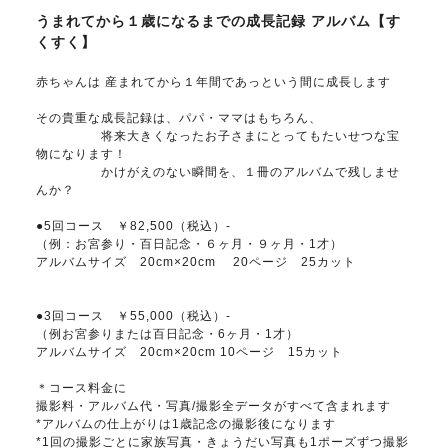
うまれてから１歳になるまでの成長記録 アルバム【す
くすく】
赤ちゃんは 産まれてから１年間であっという間に成長します
その貴重な成長記録は、パパ・ママはもちろん、
将来大きくなったお子さまにとってもたいせつな宝
物になります！
かけがえのない瞬間を、１冊のアルバムで残しませ
んか？
●5回コース ￥82,500（税込）-
（例：お宮参り・百日記念・６ヶ月・９ヶ月・1才）
アルバムサイズ 20cm×20cm 20ページ 25カット
●3回コース ￥55,000（税込）-
（例お宮参りまたは百日記念・6ヶ月・1才）
アルバムサイズ 20cm×20cm 10ページ 15カット
＊コース料金に
撮影料・アルバム代・写真/撮影全データがすべて含まれます
*アルバムの仕上がりは1歳記念の撮影後になります
*1回の撮影ごとに家族写真・きょうだい写真も1ポーズずつ撮影